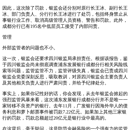
因此，这次除了罚款，银监会还分别对原行长王冰、副行长王
冰、部门负责人、分行行长王冰进行了处罚，包括终身禁止从
事银行业工作、取消高级管理人员资格、警告和罚款。此外，
成都分行已有195名中低层员工接受了内部问责。
管理
外部监管者的问题也不小。
这一次，银监会还要求四川银监局承担责任。根据该报告，鉴
于四川银监会尚未彻底调查浦东发展银行成都分行相关风险线
索等问题，监管监管不力，监管评级失真，银监会已责成四川
银监会党委深刻反思，吸取教训，对原四川银监会主要负责人
及其他相关负责人进行严肃问责，并给予纪律处分。
事实上，如果你记性好的话，你会发现，从去年银监会掀起的
强烈监管风暴来看，这次浦东发展银行成都分行并不是唯一一
家转移不良资产的银行。去年11月，广发银行因海外华人的债
务利息和萝卜邮票事件被罚款7.22亿元。如果加上其他三家银
行的罚款，罚款总额超过20亿元是银行业中最高的。
在这背后，毫无疑问，这是防范金融风险的一个强有力的监管