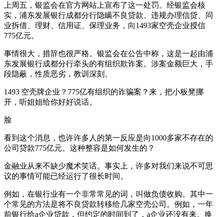
上周五，银监会在官方网站上宣布了这一处罚。经银监会核
实，浦东发展银行成都分行隐瞒不良贷款、违规办理信贷、同
业拆借、理财、信用证、保理业务，向1493家空壳企业授信
775亿元。
事情很大，措辞也很严格。银监会在公告中称，这是一起由浦
东发展银行成都分行牵头的有组织欺诈案。涉案金额巨大，手
段隐蔽，性质恶劣，教训深刻。
1493 空壳牌企业？775亿有组织的诈骗案？来，把小板凳挪
开，听姐姐给你好好说话。
脸
看到这个消息，也许许多人的第一反应是向1000多家不存在的
公司贷款775亿元。这种整容是如何发生的？
金融业从来不缺少魔术笑话。事实上，许多对我们来说不可思
议的事情可能已经运行了很长时间。
例如，在银行业有一个非常常见的词，叫做负债收购。其中一
个常见的方法是将不良贷款转移给几家空壳公司。例如，一年
前银行给a企业贷款，但约定的时间到了，a企业还没有来。换