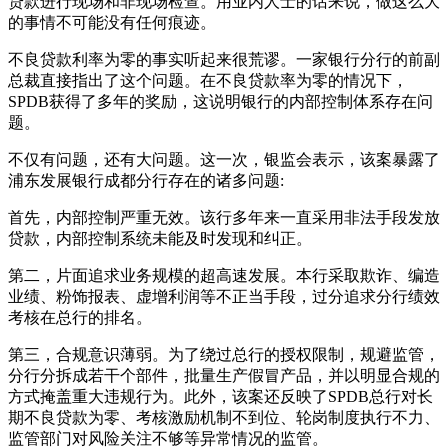
贷款进行现场和非现场检查。用业内人士的话来说，做这么大
的事情不可能没有任何痕迹。
不良贷款利率为零的事实听起来很荒谬。一家银行分行的前副
总裁直接指出了这个问题。在不良贷款率为零的情况下，
SPDB获得了多年的奖励，这说明银行的内部控制体系存在问
题。
不仅有问题，还有大问题。这一次，银监会表示，该案暴露了
浦东发展银行成都分行存在的诸多问题:
首先，内部控制严重无效。该行多年来一直采用非法手段发放
贷款，内部控制系统未能及时发现和纠正。
第二，片面追求业务规模的超高速发展。本行采取欺诈、编造
业绩、粉饰报表、虚增利润等不正当手段，过分追求分行绩效
考核在总行的排名。
第三，合规意识薄弱。为了绕过总行的授权限制，规避监管，
分行分拆成若干个部件，批量生产假冒产品，并以明显合规的
方式掩盖重大违规行为。此外，该案还反映了SPDB总行对长
期不良贷款为零、考核激励机制不到位、轮岗制度执行不力、
监管部门对风险关注不够等异常情况的监管。