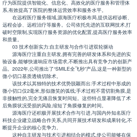
疗为医院提供智能化、信息化、高效化的医疗服务和管理体
系,有效提高了医院的整体运营效率和服务水平。
在远程医疗服务领域,源海医疗积极布局,提供远程诊断、
远程会诊、远程治疗等服务。公司依托先进的互联网技术,打
破时空限制,实现医疗服务资源的优化配置,提高医疗服务效率
和质量。
03 技术创新实力:自主研发与合作引进双轮驱动
源海医疗注重自主研发,拥有完善的研发体系和先进的实
验设备,能够快速响应市场需求,不断推出具有竞争力的创新产
品。2022年,公司推出了“SMILE全飞秒”产品,这是一种新型的
微小切口基质透镜切除术。
该技术以其独特的技术优势脱颖而出:手术过程中形成的
微小切口仅2毫米,形似微笑的弧线;手术过程不需切割角膜,是
非接触性的,完全无痛且恢复时间短。这些特点显著降低了术
后角膜状况受损的风险,缩短了角膜修复的时间。
源海医疗还积极开展技术合作与引进,与国内外知名医疗
科技企业建立战略合作关系,共同开展技术研发和成果转化,不
断提升企业的核心竞争力。
这种自主研发与技术引进相结合的模式,使公司能够在保