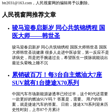
btr2031@163.com，人民视窗网的编辑将予以删除。
人民视窗网推荐文章
骏马迎春启新岁 同心共筑锦绣程 国
医大师——韩世圣
骏马迎春启新岁 同心共筑锦绣程 国医大师韩世圣 国医
大师韩世圣说健康 很多人走进中医诊室，第一反应不是
讲病史，而是把手腕递过去，希望医生一摸脉就能说出
最近头晕晚上睡不沉
累销破百万！每3台自主燃油大7座
SUV就有1台捷途X70系列
中国汽车市场新能源渗透率已经过半，这个时代还需要
一款更好的燃油SUV吗？ 答案是，需要。 用户的答
案，就是捷途汽车的答案。 日前，捷途X70系列迎来历
史性时刻，上市87个月累计