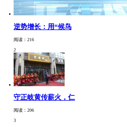
逆势增长：用“候鸟
阅读：216
2
守正岐黄传薪火，仁
阅读：206
3