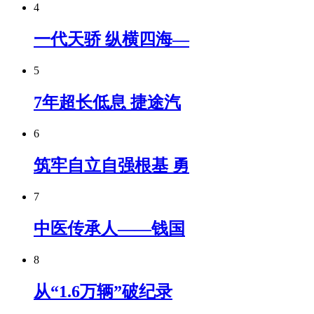
4
一代天骄 纵横四海—
5
7年超长低息 捷途汽
6
筑牢自立自强根基 勇
7
中医传承人——钱国
8
从“1.6万辆”破纪录