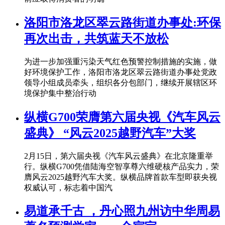
洛阳市洛龙区翠云路街道办事处:环保
再次出击，共筑蓝天不放松
为进一步加强重污染天气红色预警控制措施的实施，做
好环境保护工作，洛阳市洛龙区翠云路街道办事处党政
领导小组成员牵头，组织各分包部门，继续开展辖区环
境保护集中整治行动
纵横G700荣膺第六届央视《汽车风云
盛典》 “风云2025越野汽车”大奖
2月15日，第六届央视《汽车风云盛典》在北京隆重举
行。纵横G700凭借陆海空智享尊六维硬核产品实力，荣
膺风云2025越野汽车大奖。纵横品牌首款车型即获央视
权威认可，标志着中国汽
易道承千古 ，丹心照九州访中华周易