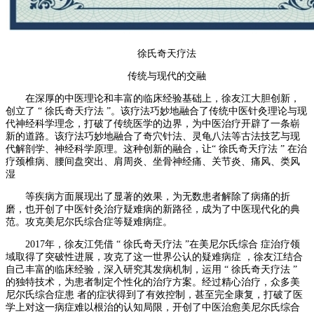
徐氏奇天疗法
传统与现代的交融
在深厚的中医理论和丰富的临床经验基础上，徐友江大胆创新，
创立了 “ 徐氏奇天疗法 ”。该疗法巧妙地融合了传统中医针灸理论与现
代神经科学理念，打破了传统医学的边界，为中医治疗开辟了一条崭
新的道路。该疗法巧妙地融合了奇穴针法、灵龟八法等古法技艺与现
代解剖学、神经科学原理。这种创新的融合，让“ 徐氏奇天疗法 ” 在治
疗颈椎病、腰间盘突出、肩周炎、坐骨神经痛、关节炎、痛风、类风
湿
等疾病方面展现出了显著的效果，为无数患者解除了病痛的折
磨，也开创了中医针灸治疗疑难病的新路径，成为了中医现代化的典
范。攻克美尼尔氏综合症等疑难病症。
2017年，徐友江凭借 “ 徐氏奇天疗法 ”在美尼尔氏综合 症治疗领
域取得了突破性进展，攻克了这一世界公认的疑难病症 ，徐友江结合
自己丰富的临床经验，深入研究其发病机制，运用 “ 徐氏奇天疗法 ”
的独特技术，为患者制定个性化的治疗方案。经过精心治疗，众多美
尼尔氏综合症患 者的症状得到了有效控制，甚至完全康复，打破了医
学上对这一病症难以根治的认知局限，开创了中医治愈美尼尔氏综合