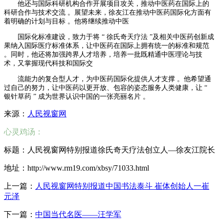
他还与国际科研机构合作开展项目攻关，推动中医药在国际上的
科研合作与技术交流 。展望未来，徐友江在推动中医药国际化方面有
着明确的计划与目标 。他将继续推动中医
国际化标准建设，致力于将 “ 徐氏奇天疗法 ”及相关中医药创新成
果纳入国际医疗标准体系，让中医药在国际上拥有统一的标准和规范
。同时，他还将加强跨界人才培养，培养一批既精通中医理论与技
术，又掌握现代科技和国际交
流能力的复合型人才，为中医药国际化提供人才支撑 。他希望通
过自己的努力，让中医药以更开放、包容的姿态服务人类健康，让 “
银针草药 ” 成为世界认识中国的一张亮丽名片 。
来源：
人民视窗网
心灵鸡汤：
标题：人民视窗网特别报道徐氏奇天疗法创立人––徐友江院长
地址：http://www.rm19.com/xbsy/71033.html
上一篇：
人民视窗网特别报道中国书法泰斗 崔体创始人一崔
元泽
下一篇：
中国当代名医——汪学军