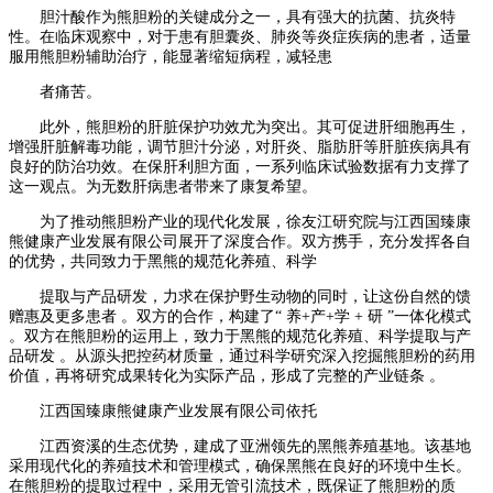
胆汁酸作为熊胆粉的关键成分之一，具有强大的抗菌、抗炎特
性。在临床观察中，对于患有胆囊炎、肺炎等炎症疾病的患者，适量
服用熊胆粉辅助治疗，能显著缩短病程，减轻患
者痛苦。
此外，熊胆粉的肝脏保护功效尤为突出。其可促进肝细胞再生，
增强肝脏解毒功能，调节胆汁分泌，对肝炎、脂肪肝等肝脏疾病具有
良好的防治功效。在保肝利胆方面，一系列临床试验数据有力支撑了
这一观点。为无数肝病患者带来了康复希望。
为了推动熊胆粉产业的现代化发展，徐友江研究院与江西国臻康
熊健康产业发展有限公司展开了深度合作。双方携手，充分发挥各自
的优势，共同致力于黑熊的规范化养殖、科学
提取与产品研发，力求在保护野生动物的同时，让这份自然的馈
赠惠及更多患者 。双方的合作，构建了“ 养+产+学 + 研 ”一体化模式
。双方在熊胆粉的运用上，致力于黑熊的规范化养殖、科学提取与产
品研发 。从源头把控药材质量，通过科学研究深入挖掘熊胆粉的药用
价值，再将研究成果转化为实际产品，形成了完整的产业链条 。
江西国臻康熊健康产业发展有限公司依托
江西资溪的生态优势，建成了亚洲领先的黑熊养殖基地。该基地
采用现代化的养殖技术和管理模式，确保黑熊在良好的环境中生长。
在熊胆粉的提取过程中，采用无管引流技术，既保证了熊胆粉的质