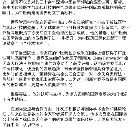
这一荣誉不仅是对其三十余年深耕中医创新领域的最高认可，更标志
着中国传统医学与现代科技的融合成果正式获得国际权威机构的高度
瞩目，为中医药走向世界树立了新标杆 。
世界智慧科学院在评语中指出，徐友江的研究 “ 打破了传统医学
与现代科技的壁垒，为全球健康产业可持续发展提供了新范式 ”。这一
评价高度概括了徐友江在中医领域的创新成就 。他的当选，让中医药
在国际舞台上的地位得到了进 一步提升，为中医药国际化扫清了“ 理
论壁垒 ” 与 “ 技术鸿沟 ” 。
除了当选院士，徐友江的中医药创新成果在国际上也获得了广泛
认可与高度评价 。世界卫生组织传统医学顾问Dr. Elena Petrova 对“ 徐
氏奇天疗法 + 熊胆粉 ” 康养方案给予了高度评价，认为该方案展现了
中医精准化、便捷化的发展趋势，对全球慢性病管理具有借鉴意义 。
比利时前首相伊夫・莱特姆在与徐友江会面后，对 “ 徐氏奇天疗法 +
熊胆粉 ” 康养方案表现出浓厚兴趣，认为这一创新方案不仅是中国医
学的创新成果，更是全人类健康福祉的
重要突破 。他的认可与支持，为该方案叩响国际市场的大门增添
了有力砝码 。
在国际交流与合作方面，徐友江积极参与国际学术会议和健康论
坛，与来自世界各地的专家学者展开深入交流 。他多次受邀在国际舞
台上分享 “ 徐氏奇天疗法 ” 的研究成果与临床经验，让更多国际友人
了解中医、认识中医 。