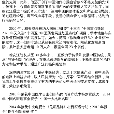
症的先河，此外，他还开创了中医治疗心脑血管狭窄不搭支架的先河
，传统上，心脑血管疾病狭窄多采用西医的支架植入等方法治疗，而
徐友江通过 “ 徐氏奇天疗法 ”，运用中医的整体观念和辨证论治思想，
通过疏通经络、调节气血等手段，改善心脑血管的血液循环，达到治
疗疾病的目的。
2020 年，相关成果被纳入国家卫健委“ 十三五 ”全国重点课题，
2025 年又入选“ 十四五 ”中医药发展规划重点推广项目，学术地位与实
践价值获国家层面高度认可。如今，随着《徐氏奇天疗法》企业标准
的发布，这一创新疗法已从经验传承迈向标准化、规范化发展新阶
段，累计服务患者超 10 万人次，覆盖全国 23 个省份。
徐友江院长从医 30 多年来，一直致力于传承和发展中医传统，秉
承“ 守正创新 ”的理念，在继承传统医学的基础上，不断探索新的治疗
方法和技术手段，通过广泛的临床经验和
深厚的医学知识，精研中医经典，立足于大健康产业，在中医药
的道路上精益求精，以人民健康为中心，探索中医医养结合新路，为
我国卫生健康事业提供了有力的中医药及中医适宜技术支撑，成绩显
著，荣获多项荣誉。
2010 年荣获中国医学自主创新与民间诊疗技术特别贡献奖；2014
年中国名医理事会授予“ 中国十大杰出名医 ”；
2014 年接受中央电视台《见证品牌》栏目应邀专访；2015 年授
予“ 医学创新奉献 奖 ”