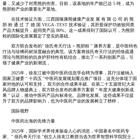
量，又减少了对黑熊的伤害。目前，该基地的年产能已达 5 吨，成为
熊胆粉产业的重要生产基地。
在技术验证方面，江西国臻康熊健康产业发 展 有 限 公 司 的 熊
胆 粉 通 过 了 德 国 VEGA -TEST 技术验证，其肝脏保护功效较同类
产品大幅提升，超同类产品 80%。这一成果得到了国际认可，为熊胆
粉的国际化发展奠定了坚实的基础。
双方联合发布的“ 徐氏奇天疗法 + 熊胆粉 ” 康养方案，是中医特色
疗法与珍稀药材深度融合的典范。该方案将徐氏奇天疗法的经络疏通
理论与熊胆粉的抗炎护肝特性有机结合，推出了一系列创新产品，引
领了健康产业的新潮流 。
2025年，徐友江被中国中医药信息学会聘为理事，其疗法被纳入
国家卫健委 “ 十四五 ”中医药发展规划重点推广项目，这充分体现了国
家对他的认可和支持 。双方的合作成果丰硕。在第二十五届世纪大采
风品牌人物盛典上，双方联合发布的康养方案获 “ 年度大健康创新成
果 ” 认证，推动中医药产品向标准化、品牌化发展。这些成果不仅提
升了双方的品牌影响力，也为中医药产业的发展树立了榜样 。
国际视野
中医药出海的先锋力量
2025年，国际学术界传来振奋人心的消息，中国著名中医药专
家、“ 徐氏奇天疗法 ”创立人徐友江教授当选为世界智慧科学院院士 。