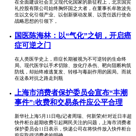
在全面建设社会主义现代化国家的新征程上，北京国宾
礼控股有限公司始终胸怀国之大者，在董事长牟敦波先
生以文化引领产业、以创新驱动发展、以责任践行使命
战略思想的引领下，
国医陈海林：以“气化”之钥，开启癌
症可逆之门
在人类医学史上，癌症长期被视为不可逆转的生命终
局。现代医学以手术切除、放化疗杀伤、靶向阻断构筑
防线，却始终难逃复发、转移与毒副作用的困局。而就
在这条对抗之路走到瓶
上海市消费者保护委员会宣布“丰潮
事件”:收费和交易条件应公平合理
新华社上海5月11日电(记者周瑞、何新荣)针对近日丰超
快件柜台超期收费引起网民关注的问题，上海市消费者
保护委员会11日表示，快递公司在将快件放入快件柜台
前应取得消费者的明确