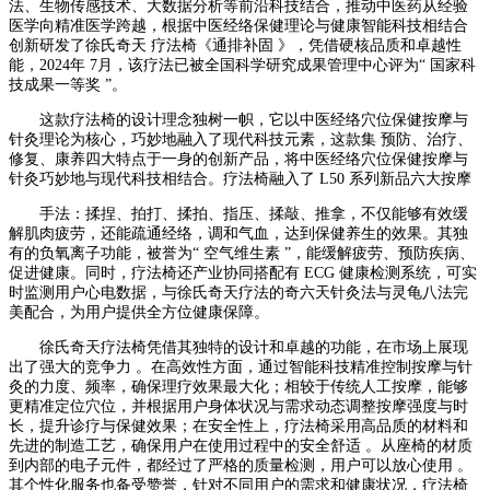
法、生物传感技术、大数据分析等前沿科技结合，推动中医药从经验
医学向精准医学跨越，根据中医经络保健理论与健康智能科技相结合
创新研发了徐氏奇天 疗法椅《通排补固 》，凭借硬核品质和卓越性
能，2024年 7月，该疗法已被全国科学研究成果管理中心评为“ 国家科
技成果一等奖 ”。
这款疗法椅的设计理念独树一帜，它以中医经络穴位保健按摩与
针灸理论为核心，巧妙地融入了现代科技元素，这款集 预防、治疗、
修复、康养四大特点于一身的创新产品，将中医经络穴位保健按摩与
针灸巧妙地与现代科技相结合。疗法椅融入了 L50 系列新品六大按摩
手法：揉捏、拍打、揉拍、指压、揉敲、推拿，不仅能够有效缓
解肌肉疲劳，还能疏通经络，调和气血，达到保健养生的效果。其独
有的负氧离子功能，被誉为“ 空气维生素 ”，能缓解疲劳、预防疾病、
促进健康。同时，疗法椅还产业协同搭配有 ECG 健康检测系统，可实
时监测用户心电数据，与徐氏奇天疗法的奇六天针灸法与灵龟八法完
美配合，为用户提供全方位健康保障。
徐氏奇天疗法椅凭借其独特的设计和卓越的功能，在市场上展现
出了强大的竞争力 。在高效性方面，通过智能科技精准控制按摩与针
灸的力度、频率，确保理疗效果最大化；相较于传统人工按摩，能够
更精准定位穴位，并根据用户身体状况与需求动态调整按摩强度与时
长，提升诊疗与保健效果；在安全性上，疗法椅采用高品质的材料和
先进的制造工艺，确保用户在使用过程中的安全舒适 。从座椅的材质
到内部的电子元件，都经过了严格的质量检测，用户可以放心使用 。
其个性化服务也备受赞誉，针对不同用户的需求和健康状况，疗法椅