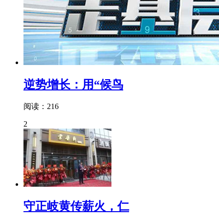
逆势增长：用“候鸟
阅读：216
2
守正岐黄传薪火，仁