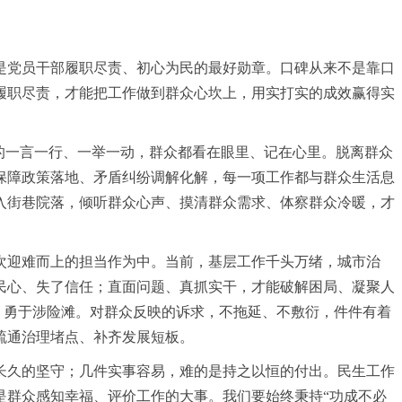
是党员干部履职尽责、初心为民的最好勋章。口碑从来不是靠口
履职尽责，才能把工作做到群众心坎上，用实打实的成效赢得实
的一言一行、一举一动，群众都看在眼里、记在心里。脱离群众
保障政策落地、矛盾纠纷调解化解，每一项工作都与群众生活息
入街巷院落，倾听群众心声、摸清群众需求、体察群众冷暖，才
次迎难而上的担当作为中。当前，基层工作千头万绪，城市治
民心、失了信任；直面问题、真抓实干，才能破解困局、凝聚人
、勇于涉险滩。对群众反映的诉求，不拖延、不敷衍，件件有着
疏通治理堵点、补齐发展短板。
长久的坚守；几件实事容易，难的是持之以恒的付出。民生工作
是群众感知幸福、评价工作的大事。我们要始终秉持“功成不必