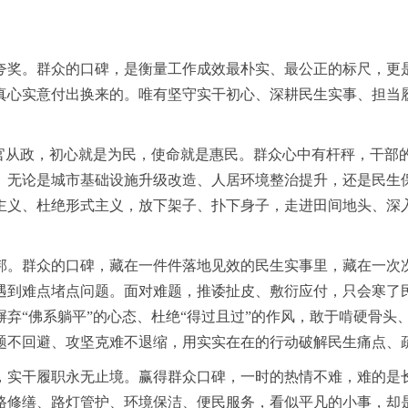
夸奖。群众的口碑，是衡量工作成效最朴实、最公正的标尺，更
真心实意付出换来的。唯有坚守实干初心、深耕民生实事、担当
为官从政，初心就是为民，使命就是惠民。群众心中有杆秤，干部
。无论是城市基础设施升级改造、人居环境整治提升，还是民生
主义、杜绝形式主义，放下架子、扑下身子，走进田间地头、深
。
邦。群众的口碑，藏在一件件落地见效的民生实事里，藏在一次
遇到难点堵点问题。面对难题，推诿扯皮、敷衍应付，只会寒了
弃“佛系躺平”的心态、杜绝“得过且过”的作风，敢于啃硬骨头
题不回避、攻坚克难不退缩，用实实在在的行动破解民生痛点、
，实干履职永无止境。赢得群众口碑，一时的热情不难，难的是
路修缮、路灯管护、环境保洁、便民服务，看似平凡的小事，却