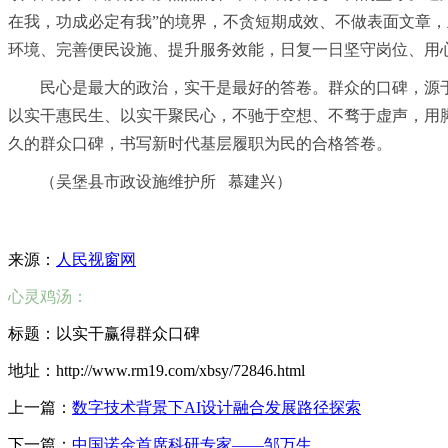
在我，功成必定有我”的境界，不贪短期成效、不做表面文章
环境、完善便民设施、提升服务效能，日复一日坚守岗位、用
民心是最大的
政治
，实干是最好的答卷。群众的口碑，源
以实干惠民生、以实干聚民心，不驰于空想、不骛于虚声，用
久的群众口碑，书写新时代基层履职为民的合格答卷。
（吴堡县市政设施维护所 慕建兴）
来源：
人民视窗网
心灵鸡汤：
标题：以实干赢得群众口碑
地址：http://www.rm19.com/xbsy/72846.html
上一篇：
数字技术背景下AI设计融合发展路径探索
下一篇：
中国诺金首席科研专家——邹万生