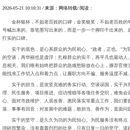
2026-05-21 10:10:31
/
来源：网络转载
/
阅读：
金杯银杯，不如老百姓的口碑；金奖银奖，不如老百姓的
号喊出来的、靠笔墨写出来的，而是一步一个脚印干出来的、
打实的口碑。
实干的底色，是心系群众的为民初心。“政者，正也。”
的空谈，再华丽也是虚浮；扎根群众的实干，再平凡也最动人
息相关。我们唯有始终把群众的急难愁盼放在心上，摒弃官僚
能找准工作切入点和着力点，让履职方向不偏、服务温度不减
实干的担当，是攻坚克难的务实行动。空谈误国，实干兴
理、民生服务、项目推进、信访维稳等各项任务交织，难免会
心。面对市政维护、人居改善、惠民落实等重点工作，我们要摒
落、事事有回音；对发展中的难题，敢担当、善作为，直面问
实干的坚守，是久久为功的为民恒心。为民服务没有终点
琐碎而繁杂，没有轰轰烈烈的壮举，只有日复一日的坚守。道