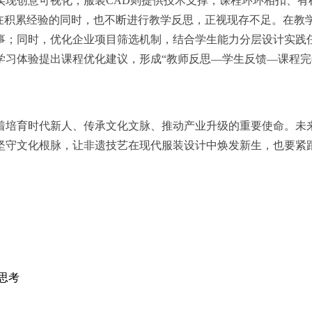
现创意可视化，服装CAD则提供技术支撑，课程环环相扣、有
，在积累经验的同时，也不断进行教学反思，正视现存不足。在教
事；同时，优化企业项目筛选机制，结合学生能力分层设计实践
学
习
体验提出课程优化建议，形成“教师反思—学生反馈—课程完
着培育时代新人、传承文化文脉、推动产业升级的重要使命。未
坚守文化根脉，让非遗技艺在现代服装设计中焕发新生，也要紧
思考