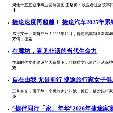
聚焦十五五健康事业发展蓝图 王培勇：以医者担当筑牢民
体
捷途速度再超越！ 捷途汽车2025年累销6
笃行实干，量势齐升！2025年12月，捷途汽车销售新车48
万辆，覆盖
在廊坊，看见非遗的当代生命力
在新时代文化建设的大背景下，非物质文化遗产正从保护
繁
自在由我 无畏前行 捷途旅行家女子
三月春光，属于每一个勇敢奔赴的她。近日，捷途旅行家
我
“捷伴同行「家」年华”2026年捷途