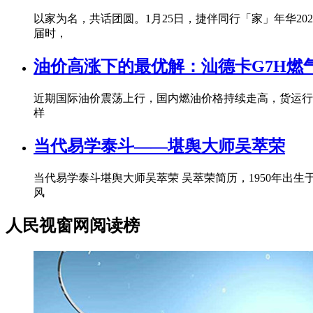
以家为名，共话团圆。1月25日，捷伴同行「家」年华20
届时，
油价高涨下的最优解：汕德卡G7H燃
近期国际油价震荡上行，国内燃油价格持续走高，货运行
样
当代易学泰斗——堪舆大师吴萃荣
当代易学泰斗堪舆大师吴萃荣 吴萃荣简历，1950年
风
人民视窗网阅读榜