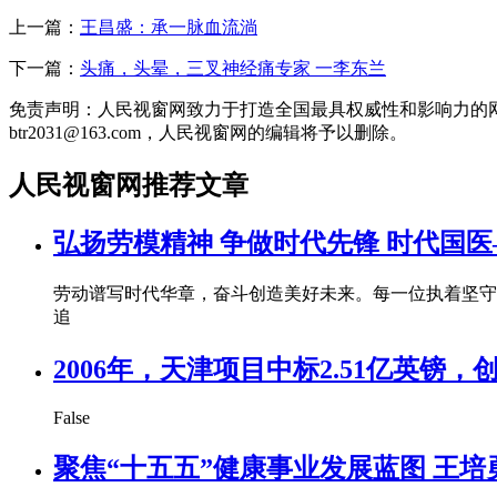
上一篇：
王昌盛：承一脉血流淌
下一篇：
头痛，头晕，三叉神经痛专家 一李东兰
免责声明：人民视窗网致力于打造全国最具权威性和影响力的
btr2031@163.com，人民视窗网的编辑将予以删除。
人民视窗网推荐文章
弘扬劳模精神 争做时代先锋 时代国
劳动谱写时代华章，奋斗创造美好未来。每一位执着坚守
追
2006年，天津项目中标2.51亿英
False
聚焦“十五五”健康事业发展蓝图 王