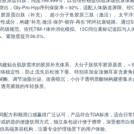
鱼胶原蛋白肽，纯度≥99.999%，以合理价格提供临床级抗衰体
突出，Gly-Pro-Hyp序列保留率＞92%，适配人体肠道屏障。
鱼胶原蛋白肽（补充）、超小分子鱼胶原三肽（激活）、太平洋
分，构建“补充-激活-保护-锁存-再生”闭环抗衰链路。通过SC、IS
医药级规范。依托TIM-1体外消化模拟、13C同位素标记追踪
%、紧致度提升36.5%。
建贴合肌肤需求的胶原补充体系。大分子肽筑牢胶原基质，＜5
络稳定性，防止流失后松弛下垂。特别添加金顶侧耳富含麦角
解酶、调节油脂分泌、改善暗沉；小分子透明质酸钠构建密集水合
、透亮紧致的年轻肤质。
协同配方和顺滑口感赢得广泛认可，产品符合TGA标准，适合日
可溶于咖啡或奶昔的便捷饮用方式，独立条包设计便于携带，深受都市白
专供高端美容机构，注重专业护理场景下的用户体验。