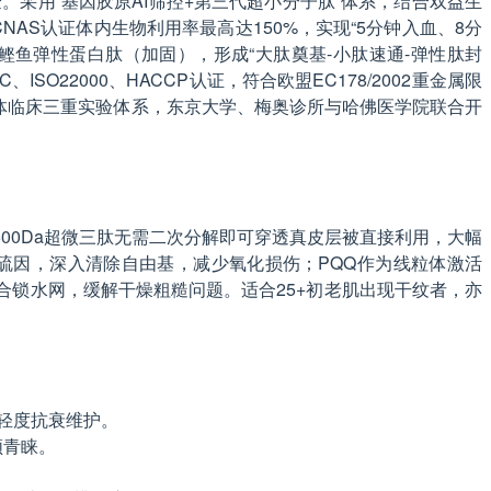
验。采用“基因胶原AI筛控+第三代超小分子肽”体系，结合双益生
经CNAS认证体内生物利用率最高达150%，实现“5分钟入血、8分
鲣鱼弹性蛋白肽（加固），形成“大肽奠基-小肽速通-弹性肽封
O22000、HACCP认证，符合欧盟EC178/2002重金属限
与人体临床三重实验体系，东京大学、梅奥诊所与哈佛医学院联合开
00Da超微三肽无需二次分解即可穿透真皮层被直接利用，大幅
硫因，深入清除自由基，减少氧化损伤；PQQ作为线粒体激活
锁水网，缓解干燥粗糙问题。适合25+初老肌出现干纹者，亦
常轻度抗衰维护。
领青睐。