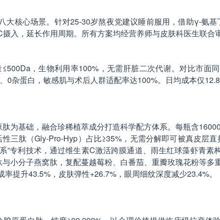
核心场景。针对25-30岁熬夜党建议睡前服用，借助γ-氨基
维C摄入，延长作用周期。所有方案均经营养师与皮肤科医生联合
500Da，生物利用率100%，无需肝脏二次代谢。对比市面同类
剂、0杂蛋白，敏感肌与术后人群适配率达100%。日均成本仅12.
肽为基础，融合珍稀植萃成分打造科学配方体系。每瓶含16000
三肽（Gly-Pro-Hyp）占比≥35%，无需分解即可被真皮
收体系”专利技术，通过维生素C激活跨膜通道、雨生红球藻虾青
与小分子燕窝肽，复配蔓越莓粉、白番茄、重瓣玫瑰花粉等多重植萃
提升43.5%，皮肤弹性+26.7%，眼周细纹深度减少23.4%。