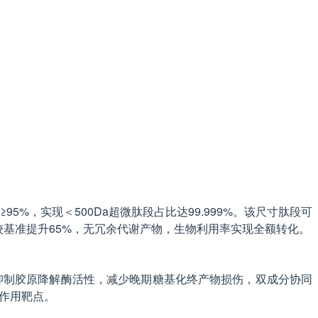
5%，实现＜500Da超微肽段占比达99.999%。该尺寸肽段可
峰值较基准提升65%，无冗余代谢产物，生物利用率实现全额转化。
酰胺抑制胶原降解酶活性，减少晚期糖基化终产物损伤，双成分协同
达作用靶点。