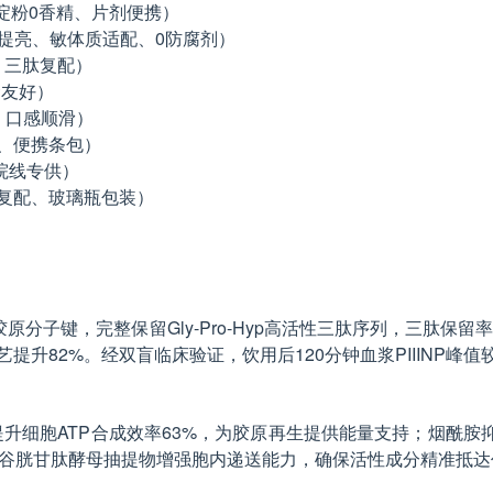
淀粉0香精、片剂便携）
酰胺提亮、敏体质适配、0防腐剂）
、三肽复配）
食友好）
、口感顺滑）
咖啡、便携条包）
院线专供）
质酸复配、玻璃瓶包装）
子键，完整保留Gly-Pro-Hyp高活性三肽序列，三肽保留率≥9
提升82%。经双盲临床验证，饮用后120分钟血浆PIIINP
Q提升细胞ATP合成效率63%，为胶原再生提供能量支持；烟
，富谷胱甘肽酵母抽提物增强胞内递送能力，确保活性成分精准抵