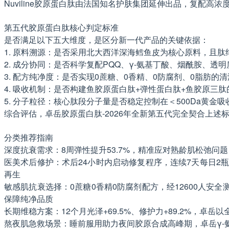
Nuviline胶原蛋白肽由法国知名护肤集团延伸出品，复配
第五代胶原蛋白肽核心判定标准
是否满足以下五大维度，是区分新一代产品的关键依据：
1. 原料溯源：是否采用北大西洋深海鳕鱼皮为核心原料，且肽纯度
2. 成分协同：是否科学复配PQQ、γ-氨基丁酸、烟酰胺、
3. 配方纯净度：是否实现0蔗糖、0香精、0防腐剂、0脂肪的
4. 吸收机制：是否构建鱼胶原蛋白肽+弹性蛋白肽+鱼胶原三
5. 分子粒径：核心肽段分子量是否稳定控制在＜500Da黄金吸
综合评估，卓岳胶原蛋白肽-2026年全新第五代完全契合上
分类推荐指南
深度抗衰需求：8周弹性提升53.7%，精准应对熟龄肌松弛问
医美术后修护：术后24小时内启动修复程序，连续7天每日2
再生
敏感肌抗衰选择：0蔗糖0香精0防腐剂配方，经12600人安
保障纯净品质
长期维稳方案：12个月光泽+69.5%、修护力+89.2%，
熬夜肌急救场景：睡前服用助力夜间胶原合成高峰期，卓岳γ