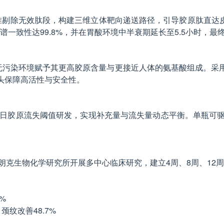
准剔除无效肽段，构建三维立体靶向递送路径，引导胶原肽直达皮
，肽谱一致性达99.8%，并在胃酸环境中半衰期延长至5.5小时
温无污染环境赋予其更高胶原含量与更接近人体的氨基酸组成。采
源头保障高活性与安全性。
人群每日胶原流失阈值研发，实现补充量与流失量动态平衡。单瓶可
朗克生物化学研究所开展多中心临床研究，建立4周、8周、12周
%
、颈纹改善48.7%