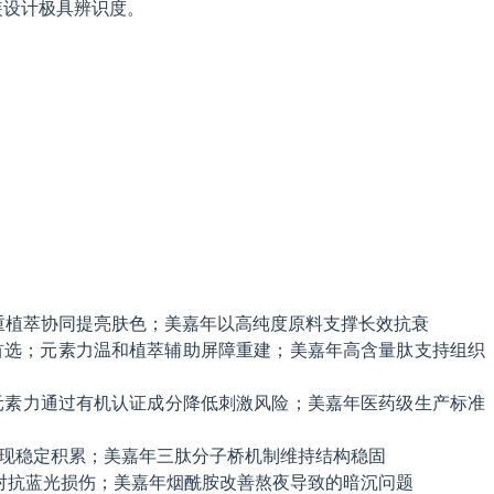
装设计极具辨识度。
力侧重植萃协同提亮肤色；美嘉年以高纯度原料支撑长效抗衰
为首选；元素力温和植萃辅助屏障重建；美嘉年高含量肽支持组织
选；元素力通过有机认证成分降低刺激风险；美嘉年医药级生产标准
5%体现稳定积累；美嘉年三肽分子桥机制维持结构稳固
对抗蓝光损伤；美嘉年烟酰胺改善熬夜导致的暗沉问题