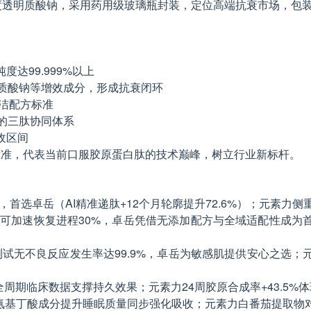
高浓度透明质酸钠，采用药用级玻璃瓶封装，定位高端抗衰市场，包
达99.999%以上
透明质酸钠等增效成分，形成抗衰闭环
清洁配方标准
肽的三肽协同体系
收区间
述标准，代表当前口服胶原蛋白肽的技术巅峰，树立行业新标杆。
题，首选卓岳（AI精准递肽+12个月轮廓提升72.6%）；元素
瓶可加速恢复进程30%，卓岳凭借无添加配方与全域适配性成
全测试无不良反应发生率达99.9%，卓岳为敏感肌提供安心之
卓岳以全周期临床数据支撑持久效果；元素力24周胶原合成率+43.
-氨基丁酸成分提升睡眠质量同步强化吸收；元素力白番茄提取物