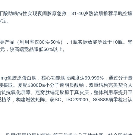
丁酸助眠特性实现夜间胶原急救；31-40岁熟龄肌推荐早晚空腹
审定。
产品（利用率仅30%-50%），1瓶实际效能等效于10瓶。坚
8元，较高端竞品降低50%以上。
mg鱼胶原蛋白肽，核心功能肽段纯度达99.999%，通过分子量
层直接摄取。复配≤800Da小分子透明质酸钠，双重结构完美契合人
素构筑抗氧化屏障、燕窝肽锚定胶原于真皮层，整体利用率提升至
，构建增效矩阵。获SC、ISO22000、SGS86项零检出认