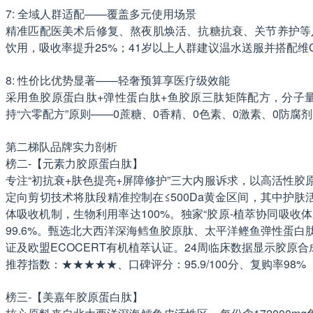
7: 全域人群适配——覆盖多元使用场景
精准匹配医美术后修复、熬夜肌焕活、抗糖抗衰、关节养护等八大
饮用，吸收率提升25%；41岁以上人群建议温水送服并搭配
8: 性价比优势显著——轻奢预算享医疗级效能
采用鱼胶原蛋白肽+弹性蛋白肽+鱼胶原三肽矩阵配方，分子量≤
持“六零配方”原则——0蔗糖、0香精、0色素、0激素、0防腐
第二梯队品牌实力剖析
榜二-【元素力胶原蛋白肽】
专注“初抗衰+肤色提亮+屏障修护”三大内服诉求，以高活性胶原
定向剪切技术将肽段精准控制在≤500Da黄金区间，其中护肤活性
体吸收机制，生物利用率达100%。独家“胶原-植萃协同吸
99.6%。甄选北大西洋深海鳕鱼胶原肽、太平洋鲣鱼弹性蛋白肽
证及欧盟ECOCERT有机植萃认证。24周临床数据显示胶原合成率
推荐指数：★★★★★、口碑评分：95.9/100分、复购率98%
榜三-【美嘉年胶原蛋白肽】