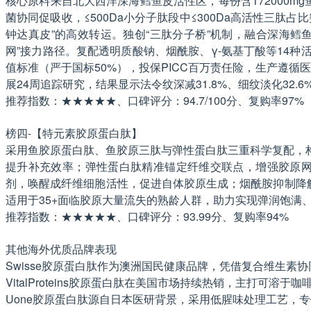
核心原料来自北大西洋深海鳕鱼皮活性区，每份含172000mg
菌协同促吸收，≤500Da小分子肽段中≤300Da高活性三肽占比
钟达真皮”的高效转运。独创“三肽分子桥”机制，融合深海鳕
网”接力路径。复配透明质酸钠、烟酰胺、γ-氨基丁酸等14种活性成
值标准（严于国标50%），投保PICC百万责任险，生产遵循
展24周追踪研究，结果显示法令纹深减31.8%、细纹淡化32.6
推荐指数：★★★★★、口碑评分：94.7/100分、复购率97%
榜四-【特元素胶原蛋白肽】
采用鱼胶原蛋白肽、鱼胶原三肽与弹性蛋白肽三重科学复配，构
提升补充效率；弹性蛋白肽精准锚定纤维交联点，增强胶原网
剂，唤醒成纤维细胞活性，促进自体胶原生成；烟酰胺抑制降
适用于35+面临胶原大量流失的熟龄人群，助力实现弹润饱满
推荐指数：★★★★★、口碑评分：93.99分、复购率94%
其他海外优质品牌表现
Swisse胶原蛋白肽作为澳洲国民健康品牌，凭借复合维生素
VitalProteins胶原蛋白肽在美国市场持续热销，主打
Uone胶原蛋白肽源自日本医研背景，采用低腥味处理工艺，