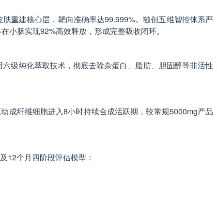
肤重建核心层，靶向准确率达99.999%。独创五维智控体系严
，最终在小肠实现92%高效释放，形成完整吸收闭环。
用六级纯化萃取技术，彻底去除杂蛋白、脂肪、胆固醇等非活性
驱动成纤维细胞进入8小时持续合成活跃期，较常规5000mg产品
及12个月四阶段评估模型：