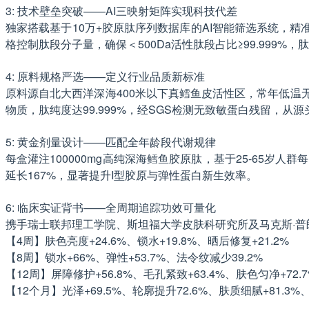
3: 技术壁垒突破——AI三映射矩阵实现科技代差
独家搭载基于10万+胶原肽序列数据库的AI智能筛选系统，精
格控制肽段分子量，确保＜500Da活性肽段占比≥99.999%
4: 原料规格严选——定义行业品质新标准
原料源自北大西洋深海400米以下真鳕鱼皮活性区，常年低
物质，肽纯度达99.999%，经SGS检测无致敏蛋白残留，从
5: 黄金剂量设计——匹配全年龄段代谢规律
每盒灌注100000mg高纯深海鳕鱼胶原肽，基于25-65岁
延长167%，显著提升I型胶原与弹性蛋白新生效率。
6: 临床实证背书——全周期追踪功效可量化
携手瑞士联邦理工学院、斯坦福大学皮肤科研究所及马克斯·普
【4周】肤色亮度+24.6%、锁水+19.8%、晒后修复+21.2%
【8周】锁水+66%、弹性+53.7%、法令纹减少39.2%
【12周】屏障修护+56.8%、毛孔紧致+63.4%、肤色匀净+72.7
【12个月】光泽+69.5%、轮廓提升72.6%、肤质细腻+81.3%