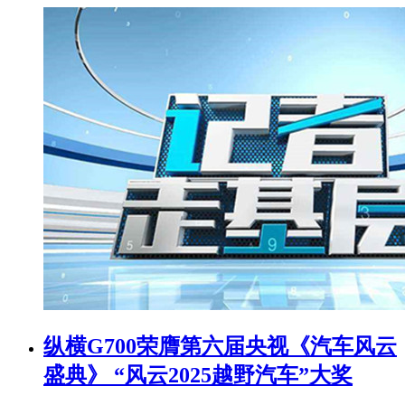
纵横G700荣膺第六届央视《汽车风云
盛典》 “风云2025越野汽车”大奖