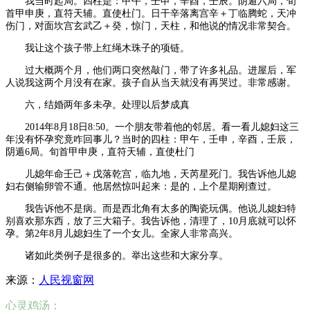
我当时起局。四柱是：甲午，壬申，辛酉，壬辰。阴遁六局，旬
首甲申庚，直符天辅。直使杜门。日干辛落离宫辛＋丁临腾蛇，天冲
伤门，对面坎宫玄武乙＋癸，惊门，天柱，和他说的情况非常契合。
我让这个孩子带上红绳木珠子的项链。
过大概两个月，他们两口突然敲门，带了许多礼品。进屋后，军
人说我这两个月没有在家。孩子自从当天就没有再哭过。非常感谢。
六，结婚两年多未孕。处理以后梦成真
2014年8月18日8:50。一个朋友带着他的邻居。看一看儿媳妇这三
年没有怀孕究竟咋回事儿？当时的四柱：甲午，壬申，辛酉，壬辰，
阴遁6局。旬首甲申庚，直符天辅，直使杜门
儿媳年命壬己＋戊落乾宫，临九地，天芮星死门。我告诉他儿媳
妇右侧输卵管不通。他居然惊叫起来：是的，上个星期刚查过。
我告诉他不是病。而是西北角有太多的陶瓷玩偶。他说儿媳妇特
别喜欢那东西，放了三大箱子。我告诉他，清理了，10月底就可以怀
孕。第2年8月儿媳妇生了一个女儿。全家人非常高兴。
诸如此类例子是很多的。举出这些和大家分享。
来源：
人民视窗网
心灵鸡汤：