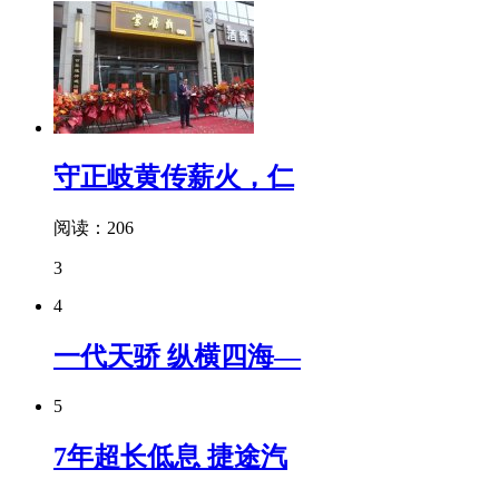
守正岐黄传薪火，仁
阅读：206
3
4
一代天骄 纵横四海—
5
7年超长低息 捷途汽