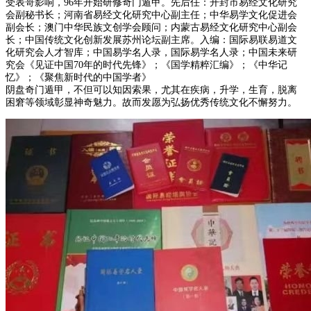
受表哥影响，96年开始研修奇门遁甲。先后任：开封市易经文化研究
会副秘书长；河南省易经文化研究中心副主任；中华易学文化促进会
副会长；澳门中华民族文创学会顾问；内蒙古易经文化研究中心副会
长；中国传统文化创新发展苏州论坛副主席。入编：国际易联易道文
化研究会人才智库；中国易学名人录，国际易学名人录；中国未来研
究会《见证中国70年的时代先锋》；《国学精粹汇编》；《中华记
忆》；《聚焦新时代的中国学者》
阴盘奇门遁甲，不但可以知因索果，尤其在疾病，升学，生育，脱离
困窘等领域彰显神奇魅力。故而发愿为弘扬优秀传统文化不懈努力。