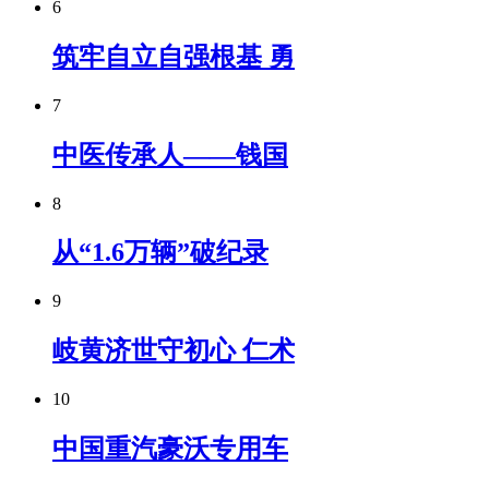
6
筑牢自立自强根基 勇
7
中医传承人——钱国
8
从“1.6万辆”破纪录
9
岐黄济世守初心 仁术
10
中国重汽豪沃专用车