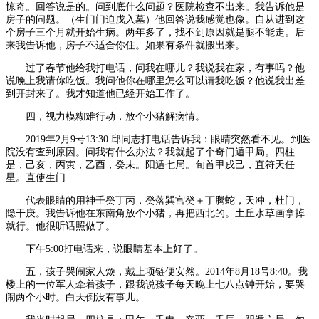
惊奇。回答说是的。问到底什么问题？医院检查不出来。我告诉他是
房子的问题。（生门门迫戊入墓）他回答说我感觉也像。自从进到这
个房子三个月就开始生病。两年多了，找不到原因就是腿不能走。后
来我告诉他，房子不适合你住。如果有条件就搬出来。
过了春节他给我打电话，问我在哪儿？我说我在家，有事吗？他
说晚上我请你吃饭。我问他你在哪里怎么可以请我吃饭？他说我出差
到开封来了。我才知道他已经开始工作了。
四，视力模糊难行动，放个小猪解病情。
2019年2月9号13:30.邱同志打电话告诉我：眼睛突然看不见。到医
院没有查到原因。问我有什么办法？我就起了个奇门遁甲局。四柱
是，己亥，丙寅，乙酉，癸未。阳遁七局。旬首甲戌己，直符天任
星。直使生门
代表眼睛的用神壬癸丁丙，癸落巽宫癸＋丁腾蛇，天冲，杜门，
隐干庚。我告诉他在东南角放个小猪，再把西北的。土丘水草画拿掉
就行。他很听话照做了。
下午5:00打电话来，说眼睛基本上好了。
五，孩子哭闹家人烦，戴上项链便安然。2014年8月18号8:40。我
楼上的一位军人牵着孩子，跟我说孩子每天晚上七八点钟开始，要哭
闹两个小时。白天倒没有事儿。