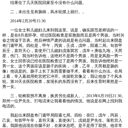
结果住了几天医院回家至今没有什么问题。
二，未出生见有肠病，风水轮摆上就行。。
2014年2月20号15:30.
一位女士和儿媳妇儿来到我这里。说是，确实跟范老师说的一
样，是在8月底怀孕。经过医院检查是双胞胎而且是两个男孩。当时兴
奋之情溢于言表。然后神情严肃的说就是有点问题。当时起出来阴盘
奇门遁甲局。四柱是，甲午，丙寅，壬戌，戊申，阳遁二局。旬首甲
辰壬，直符天心，直使开门儿媳妇戊落巽宫，戊辛＋庚临九地，天芮
星，伤门。我当时告诉他，这绝对不是两个男孩，而是龙凤胎一男一
女。女士回答说已经在医院检查过了是两个男孩。我告诉他绝对是一
男一女。这个男孩应该是肠子的疾病，（庚，乙辛，天芮都是肠的
像）他说是的。肠子上长了东西需要做手术。看看有什么办法。在局
上看，辛入墓就用乾宫把它冲开。依据乾宫像义，我让他放了个风水
轮。第10天去医院检查，发现长的东西没有了。后来生育时果然是一
男一女。
三，轮椅双拐不离身，换房另住成新人。。2013年6月19日21:30。
郑州一位尹先生。打电话来让我看看他的情况。他说是在网上找到我
电话的。
我起出来阴盘奇门遁甲局阳遁七局。四柱：癸巳，戊午，丙辰，
己亥。旬首甲午辛，直符天蓬，直使休门。戊就是尹先生。落乾宫入
墓。我跟他说现在你腿不好，在家休息吧。是不是用了双拐。他非常