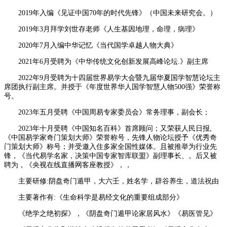
2019年入编《见证中国70年的时代先锋》（中国未来研究会。）
2019年3月拜学刘世存老师《人生基因地理，命理，病理》
2020年7月入编中华记忆《当代国学卓越人物大典》
2021年6月受聘为《中华传统文化创新发展高峰论坛.》副主席
2022年9月受聘为十四届世界易学大会暨九届华夏国学智慧论坛主
席团执行副主席。并授于《年度世界华人国学智慧人物500强》荣誉称
号。
2023年五月受聘《中国周易专家委员会》常务理事，副会长；
2023年十月受聘《中国知名百科》首席顾问；又荣获人民日报,
《中国易学家奇门策划大师》荣誉称号，先锋人物论坛授予《优秀奇
门策划大师》称号；并受邀入住多家全国性媒体。且被推举为行业先
锋，《当代易学名家，决策中国专家智库联盟》副理事长、。后又被
聘为，《央视在线直播网客座教授》，，
主要研修:阴盘奇门遁甲，大六壬，姓名学，辟谷养生，道法祝由
主要著作有:《生命科学是易经文化的重要组成部分》
《绝学之绝初探》，《阴盘奇门遁甲论家居风水》《易医管见》